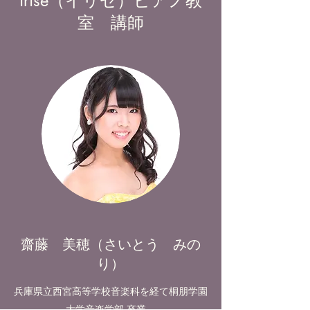
irise（イリゼ）ピアノ教
室 講師
​​齋藤 美穂（さいとう みの
り）
兵庫県立西宮高等学校音楽科を経て桐朋学園
大学音楽学部 卒業。